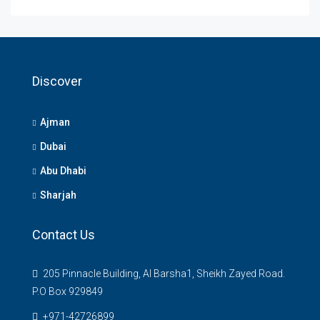
Discover
Ajman
Dubai
Abu Dhabi
Sharjah
Contact Us
205 Pinnacle Building, Al Barsha1, Sheikh Zayed Road.
P.O Box 929849
‪+971-42726899‬