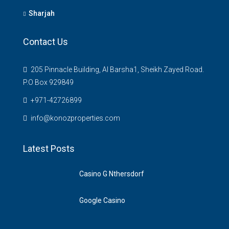
Sharjah
Contact Us
205 Pinnacle Building, Al Barsha1, Sheikh Zayed Road.
P.O Box 929849
‪+971-42726899‬
info@konozproperties.com
Latest Posts
Casino G Nthersdorf
Google Casino